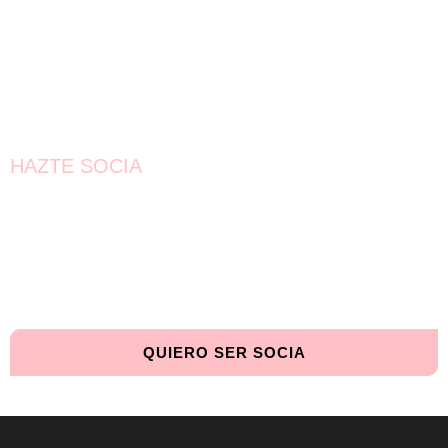
HAZTE SOCIA
¡Únete!
Aún queda por conseguir.
¡Juntas llegaremos más lejos!
QUIERO SER SOCIA