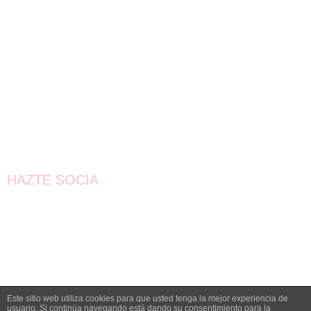
HAZTE SOCIA
¡Únete!
Aún queda por conseguir.
¡Juntas llegaremos más lejos!
Este sitio web utiliza cookies para que usted tenga la mejor experiencia de
QUIERO SER SOCIA
usuario. Si continúa navegando está dando su consentimiento para la