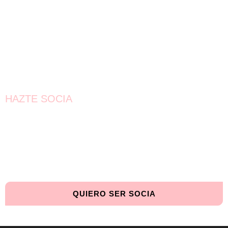
HAZTE SOCIA
¡Únete!
Aún queda por conseguir.
¡Juntas llegaremos más lejos!
QUIERO SER SOCIA