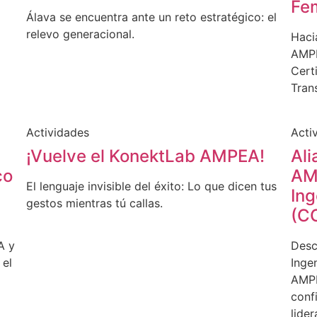
Fe
Álava se encuentra ante un reto estratégico: el
relevo generacional.
Haci
AMPE
Cert
Tran
Actividades
Acti
¡Vuelve el KonektLab AMPEA!
Ali
co
AMP
El lenguaje invisible del éxito: Lo que dicen tus
Ing
gestos mientras tú callas.
(CO
A y
Desc
 el
Inge
AMPE
conf
lide