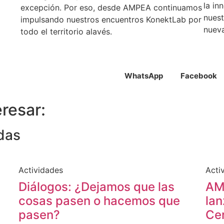
la in
excepción. Por eso, desde AMPEA continuamos
nuest
impulsando nuestros encuentros KonektLab por
nuev
todo el territorio alavés.
WhatsApp
Facebook
resar:
das
Actividades
Acti
Diálogos: ¿Dejamos que las
AM
cosas pasen o hacemos que
lan
pasen?
Cer