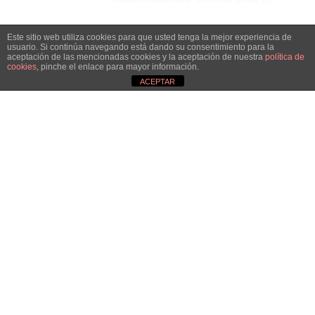
Este sitio web utiliza cookies para que usted tenga la mejor experiencia de
usuario. Si continúa navegando está dando su consentimiento para la
aceptación de las mencionadas cookies y la aceptación de nuestra
política de
cookies
, pinche el enlace para mayor información.
ACEPTAR
HAZTE SOCIA
¡Únete!
Aún queda por conseguir.
¡Juntas llegaremos más lejos!
QUIERO SER SOCIA