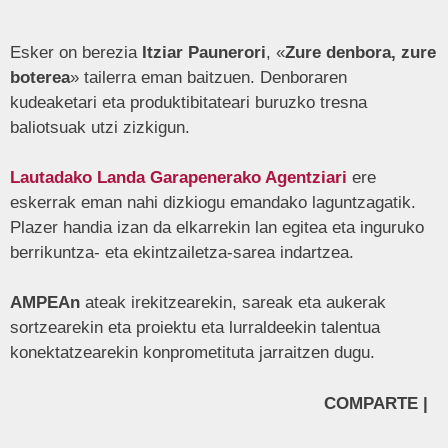
Esker on berezia
Itziar Paunerori
, «
Zure denbora, zure
boterea
» tailerra eman baitzuen. Denboraren
kudeaketari eta produktibitateari buruzko tresna
baliotsuak utzi zizkigun.
Lautadako Landa Garapenerako Agentziari
ere
eskerrak eman nahi dizkiogu emandako laguntzagatik.
Plazer handia izan da elkarrekin lan egitea eta inguruko
berrikuntza- eta ekintzailetza-sarea indartzea.
AMPEAn
ateak irekitzearekin, sareak eta aukerak
sortzearekin eta proiektu eta lurraldeekin talentua
konektatzearekin konprometituta jarraitzen dugu.
COMPARTE |