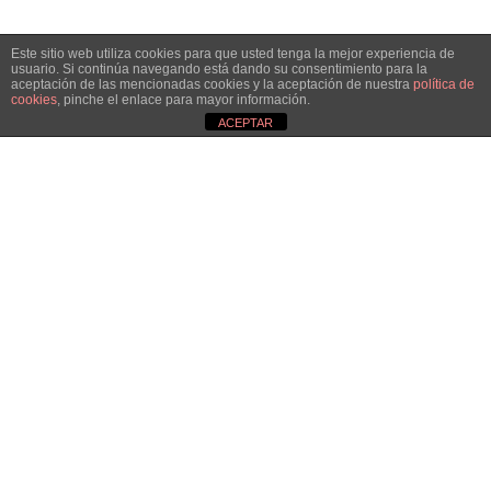
Este sitio web utiliza cookies para que usted tenga la mejor experiencia de
usuario. Si continúa navegando está dando su consentimiento para la
aceptación de las mencionadas cookies y la aceptación de nuestra
política de
cookies
, pinche el enlace para mayor información.
ACEPTAR
HAZTE SOCIA
¡Únete!
Aún queda por conseguir.
¡Juntas llegaremos más lejos!
QUIERO SER SOCIA