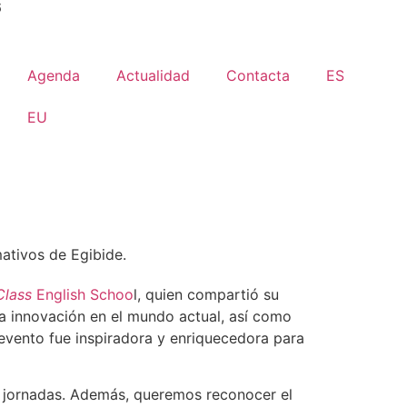
6
Agenda
Actualidad
Contacta
ES
EU
mativos de Egibide.
Class
English Schoo
l, quien compartió su
a innovación en el mundo actual, así como
 evento fue inspiradora y enriquecedora para
as jornadas. Además, queremos reconocer el