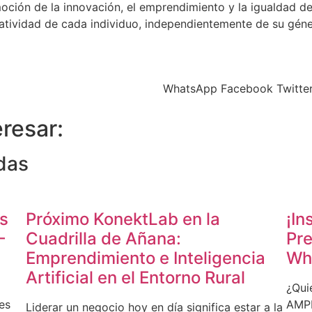
ción de la innovación, el emprendimiento y la igualdad d
reatividad de cada individuo, independientemente de su gé
WhatsApp
Facebook
Twitte
resar:
das
os
Próximo KonektLab en la
¡In
–
Cuadrilla de Añana:
Pre
Emprendimiento e Inteligencia
Wh
Artificial en el Entorno Rural
¿Qui
es
AMPE
Liderar un negocio hoy en día significa estar a la