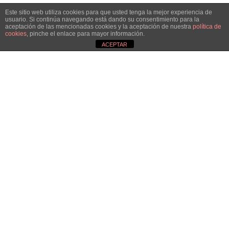
Este sitio web utiliza cookies para que usted tenga la mejor experiencia de
HAZTE SOCIA
usuario. Si continúa navegando está dando su consentimiento para la
aceptación de las mencionadas cookies y la aceptación de nuestra
política de
cookies
, pinche el enlace para mayor información.
¡Únete!
ACEPTAR
Aún queda por conseguir.
¡Juntas llegaremos más lejos!
QUIERO SER SOCIA
© AMPEA2026
Aviso legal
Política de Privacidad
Política de Cookies