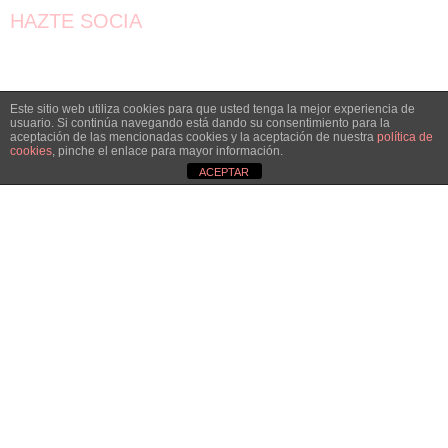
HAZTE SOCIA
¡Únete!
Aún queda por conseguir.
Este sitio web utiliza cookies para que usted tenga la mejor experiencia de
usuario. Si continúa navegando está dando su consentimiento para la
¡Juntas llegaremos más lejos!
aceptación de las mencionadas cookies y la aceptación de nuestra
política de
cookies
, pinche el enlace para mayor información.
ACEPTAR
QUIERO SER SOCIA
© AMPEA2026
Aviso legal
Política de Privacidad
Política de Cookies