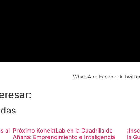
WhatsApp
Facebook
Twitte
eresar:
adas
s al
Próximo KonektLab en la Cuadrilla de
¡Ins
Añana: Emprendimiento e Inteligencia
la G