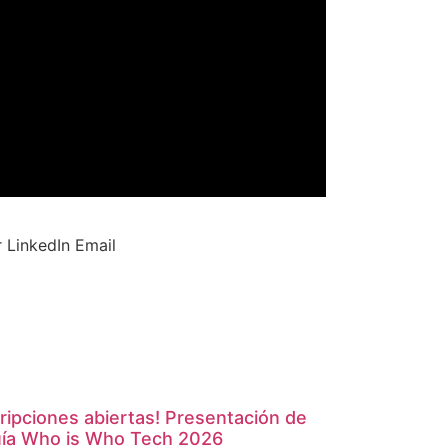
r
LinkedIn
Email
cripciones abiertas! Presentación de
uía Who is Who Tech 2026