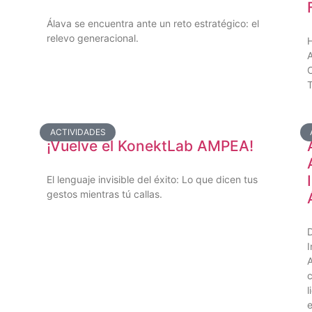
Álava se encuentra ante un reto estratégico: el
relevo generacional.
H
A
C
T
ACTIVIDADES
¡Vuelve el KonektLab AMPEA!
El lenguaje invisible del éxito: Lo que dicen tus
gestos mientras tú callas.
D
I
A
c
l
e