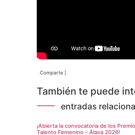
Comparte |
También te puede int
entradas relacion
¡Abierta la convocatoria de los Premio
Talento Femenino – Álava 2026!