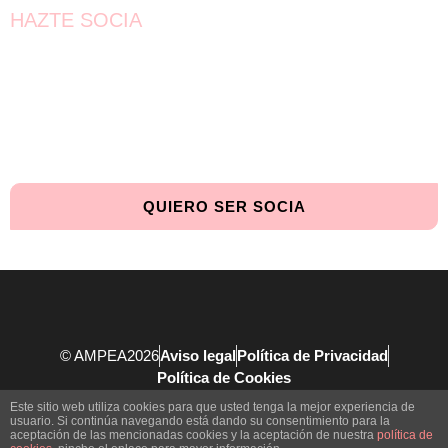
HAZTE SOCIA
¡Únete!
Aún queda por conseguir.
¡Juntas llegaremos más lejos!
QUIERO SER SOCIA
© AMPEA2026
Aviso legal
Política de Privacidad
Política de Cookies
Este sitio web utiliza cookies para que usted tenga la mejor experiencia de
usuario. Si continúa navegando está dando su consentimiento para la
aceptación de las mencionadas cookies y la aceptación de nuestra
política de