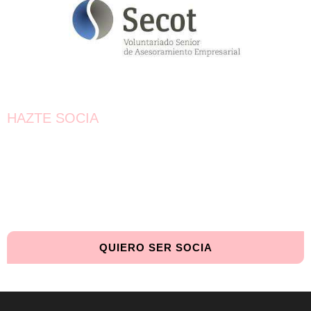
HAZTE SOCIA
¡Únete!
Aún queda por conseguir.
¡Juntas llegaremos más lejos!
QUIERO SER SOCIA