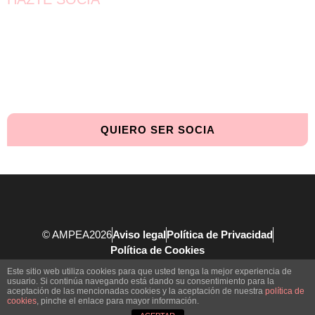
¡Únete!
Aún queda por conseguir.
¡Juntas llegaremos más lejos!
QUIERO SER SOCIA
© AMPEA2026
Aviso legal
Política de Privacidad
Política de Cookies
Este sitio web utiliza cookies para que usted tenga la mejor experiencia de
usuario. Si continúa navegando está dando su consentimiento para la
aceptación de las mencionadas cookies y la aceptación de nuestra
política de
cookies
, pinche el enlace para mayor información.