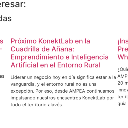
resar:
das
os
Próximo KonektLab en la
¡In
–
Cuadrilla de Añana:
Pre
Emprendimiento e Inteligencia
Wh
Artificial en el Entorno Rural
¿Qui
es
AMPE
Liderar un negocio hoy en día significa estar a la
20 mu
vanguardia, y el entorno rural no es una
inno
excepción. Por eso, desde AMPEA continuamos
terri
impulsando nuestros encuentros KonektLab por
guía
todo el territorio alavés.