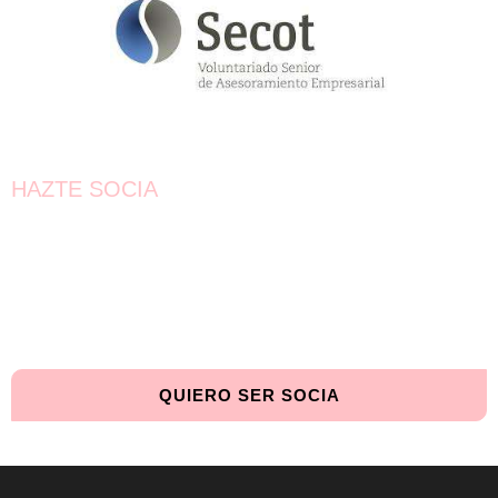
HAZTE SOCIA
¡Únete!
Aún queda por conseguir.
¡Juntas llegaremos más lejos!
QUIERO SER SOCIA