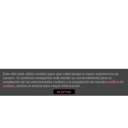
HAZTE SOCIA
Este sitio web utiliza cookies para que usted tenga la mejor experiencia de
usuario. Si continúa navegando está dando su consentimiento para la
aceptación de las mencionadas cookies y la aceptación de nuestra
política de
¡Únete!
cookies
, pinche el enlace para mayor información.
ACEPTAR
Aún queda por conseguir.
¡Juntas llegaremos más lejos!
QUIERO SER SOCIA