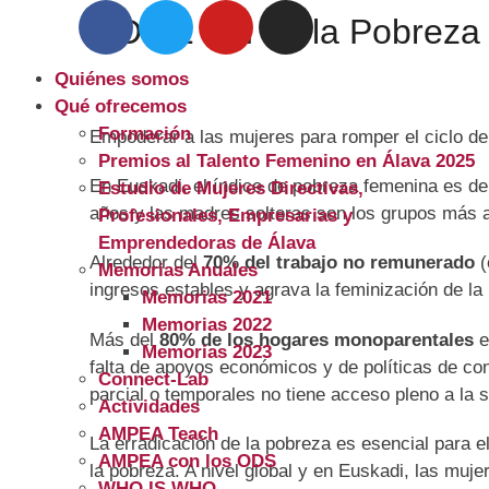
ODS 1 Fin de la Pobreza
Quiénes somos
Qué ofrecemos
Formación
Empoderar a las mujeres para romper el ciclo de 
Premios al Talento Femenino en Álava 2025
En Euskadi, el índice de pobreza femenina es 
Estudio de Mujeres Directivas,
años y las madres solteras son los grupos más a
Profesionales, Empresarias y
Emprendedoras de Álava
Alrededor del
70% del trabajo no remunerado
(
Memorias Anuales
ingresos estables y agrava la feminización de la
Memorias 2021
Memorias 2022
Más del
80% de los hogares monoparentales
e
Memorias 2023
falta de apoyos económicos y de políticas de con
Connect-Lab
parcial o temporales no tiene acceso pleno a la s
Actividades
AMPEA Teach
La erradicación de la pobreza es esencial para e
AMPEA con los ODS
la pobreza. A nivel global y en Euskadi, las mu
WHO IS WHO