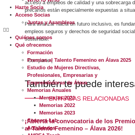
acceso a empleos de calidad y una sobrecarga d
Hazte Socia
precarios están especialmente expuestas a situa
Acceso Socias
Juntas y Asambleas
Para avanzar hacia un futuro inclusivo, es fund
empleos seguros y derechos de seguridad social.
Quiénes somos
sostenible.
Qué ofrecemos
Formación
Premios al Talento Femenino en Álava 2025
Comparte |
Estudio de Mujeres Directivas,
Profesionales, Empresarias y
También te puede interes
Emprendedoras de Álava
Memorias Anuales
Memorias 2021
ENTRADAS RELACIONADAS
Memorias 2022
Memorias 2023
Connect-Lab
¡Abierta la convocatoria de los Premi
Actividades
al Talento Femenino – Álava 2026!