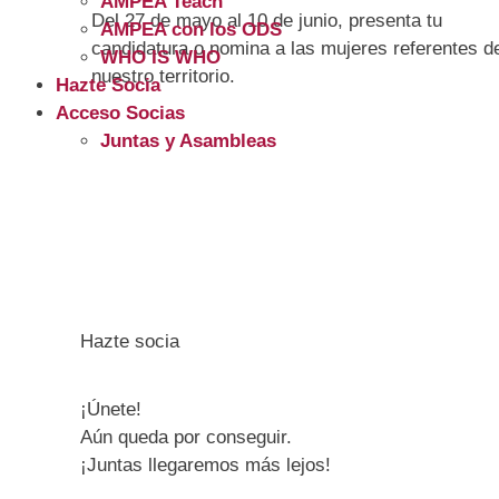
AMPEA Teach
Del 27 de mayo al 10 de junio, presenta tu
AMPEA con los ODS
candidatura o nomina a las mujeres referentes d
WHO IS WHO
nuestro territorio.
Hazte Socia
Acceso Socias
Juntas y Asambleas
Hazte socia
¡Únete!
Aún queda por conseguir.
¡Juntas llegaremos más lejos!