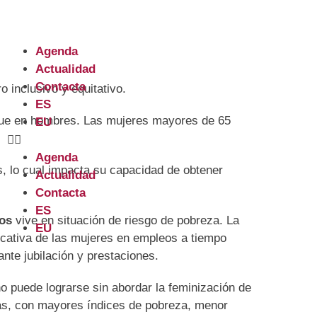
Agenda
Actualidad
Contacta
 inclusivo y equitativo.
ES
que en hombres. Las mujeres mayores de 65
EU
Agenda
, lo cual impacta su capacidad de obtener
Actualidad
Contacta
ES
los
vive en situación de riesgo de pobreza. La
EU
ficativa de las mujeres en empleos a tiempo
ante jubilación y prestaciones.
no puede lograrse sin abordar la feminización de
vas, con mayores índices de pobreza, menor