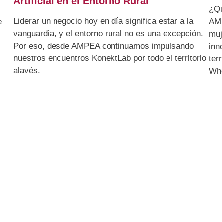
Artificial en el Entorno Rural
¿Qu
Liderar un negocio hoy en día significa estar a la
e
AMP
vanguardia, y el entorno rural no es una excepción.
muj
Por eso, desde AMPEA continuamos impulsando
inn
nuestros encuentros KonektLab por todo el territorio
ter
alavés.
Who