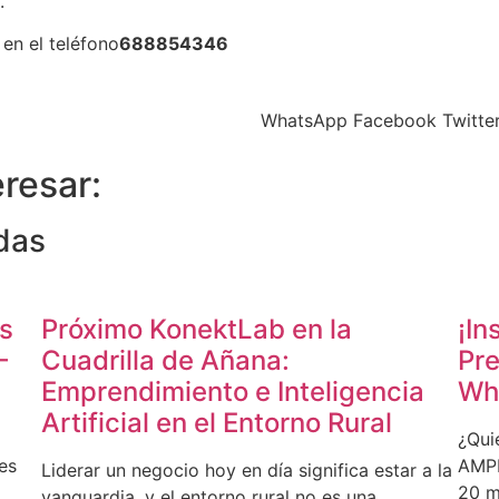
.
 en el teléfono
688854346
WhatsApp
Facebook
Twitte
resar:
das
os
Próximo KonektLab en la
¡In
–
Cuadrilla de Añana:
Pre
Emprendimiento e Inteligencia
Wh
Artificial en el Entorno Rural
¿Qui
es
AMPE
Liderar un negocio hoy en día significa estar a la
20 mu
vanguardia, y el entorno rural no es una